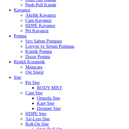
Push-Pull Kapak
Kavanoz
Akrilik Kavanoz
Cam Kavanoz
HDPE Kavanoz
Pet Kavanoz
Pompa
Sıvı Sabun Pompası
Losyon ve Serum Pompası
Köpük Pompa
Dozaj Pompa
Renkli Kozmetik
Masscara
Oje Şişesi
Şişe
Pet Şişe
BODY MİST
Cam Şişe
Omuzlu Şişe
Kare Şişe
Dropper Şişe
HDPE Şişe
Air-Less Şişe
Roll-On Şişe