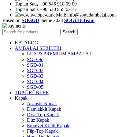
Toptan Satış +90 546 918 09 09
Toptan Satış +90 530 855 62 77
Mail: info@sogudambalaj.com
Based on
SOGUD
theme
2024
SOGUD Team
.
Search
KATALOG
AMBALAJ SERİLERİ
LUX & PREMIUM AMBALAJ
SGD-★
SGD-01
SGD-02
SGD-03
SGD-04
SGD-05
TÜP ÜRÜNLER
Kapak
Asansör Kapak
Damlalıklı Kapak
Disc-Top Kapak
Düz Kapak
Emniyet Kilitli Kapak
Flip-Top Kapak
Huni Tipi Kapak