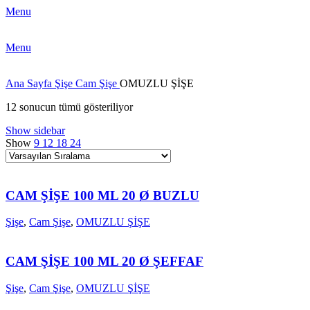
Menu
Menu
Ana Sayfa
Şişe
Cam Şişe
OMUZLU ŞİŞE
12 sonucun tümü gösteriliyor
Show sidebar
Show
9
12
18
24
CAM ŞİŞE 100 ML 20 Ø BUZLU
Şişe
,
Cam Şişe
,
OMUZLU ŞİŞE
CAM ŞİŞE 100 ML 20 Ø ŞEFFAF
Şişe
,
Cam Şişe
,
OMUZLU ŞİŞE