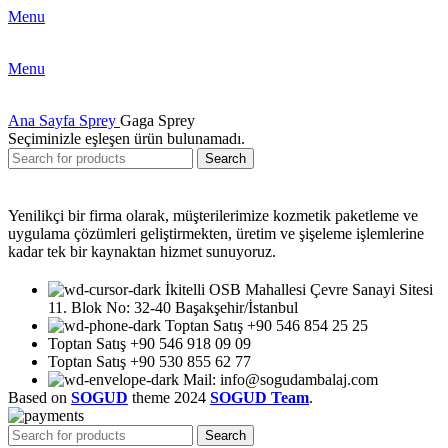
Menu
Menu
Ana Sayfa
Sprey
Gaga Sprey
Seçiminizle eşleşen ürün bulunamadı.
Search
Yenilikçi bir firma olarak, müşterilerimize kozmetik paketleme ve
uygulama çözümleri geliştirmekten, üretim ve şişeleme işlemlerine
kadar tek bir kaynaktan hizmet sunuyoruz.
İkitelli OSB Mahallesi Çevre Sanayi Sitesi
11. Blok No: 32-40 Başakşehir/İstanbul
Toptan Satış +90 546 854 25 25
Toptan Satış +90 546 918 09 09
Toptan Satış +90 530 855 62 77
Mail: info@sogudambalaj.com
Based on
SOGUD
theme
2024
SOGUD Team
.
Search