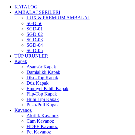
KATALOG
AMBALAJ SERİLERİ
LUX & PREMIUM AMBALAJ
SGD-★
SGD-01
SGD-02
SGD-03
SGD-04
SGD-05
TÜP ÜRÜNLER
Kapak
Asansör Kapak
Damlalıklı Kapak
Disc-Top Kapak
Düz Kapak
Emniyet Kilitli Kapak
Flip-Top Kapak
Huni Tipi Kapak
Push-Pull Kapak
Kavanoz
Akrilik Kavanoz
Cam Kavanoz
HDPE Kavanoz
Pet Kavanoz