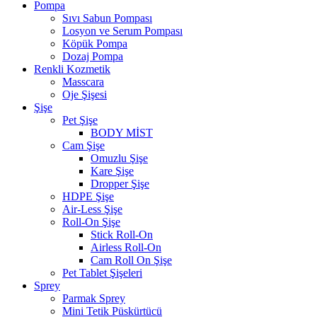
Pompa
Sıvı Sabun Pompası
Losyon ve Serum Pompası
Köpük Pompa
Dozaj Pompa
Renkli Kozmetik
Masscara
Oje Şişesi
Şişe
Pet Şişe
BODY MİST
Cam Şişe
Omuzlu Şişe
Kare Şişe
Dropper Şişe
HDPE Şişe
Air-Less Şişe
Roll-On Şişe
Stick Roll-On
Airless Roll-On
Cam Roll On Şişe
Pet Tablet Şişeleri
Sprey
Parmak Sprey
Mini Tetik Püskürtücü