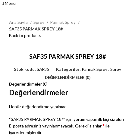
Menu
Ana Sayfa
Sprey
Parmak Sprey
SAF35 PARMAK SPREY 18#
Back to products
Click to enlarge
SAF35 PARMAK SPREY 18#
Stok kodu:
SAF35
Kategoriler:
Parmak Sprey
,
Sprey
DEĞERLENDIRMELER (0)
Değerlendirmeler (0)
Değerlendirmeler
Henüz değerlendirme yapılmadı.
“SAF35 PARMAK SPREY 18#” için yorum yapan ilk kişi siz olun
*
E-posta adresiniz yayınlanmayacak.
Gerekli alanlar
ile
işaretlenmişlerdir