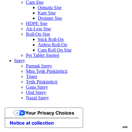
Cam Şişe
Omuzlu Şişe
Kare Şişe
Dropper Şişe
HDPE Şişe
Air-Less Şişe
Roll-On Şişe
Stick Roll-On
Airless Roll-On
Cam Roll On Şişe
Pet Tablet Şişeleri
Sprey
Parmak Sprey
Mini Tetik Püskürtücü
Triger
Tetik Püskürtücü
Gaga Sprey
Oral Sprey
Nazal Sprey
Your Privacy Choices
Notice at collection