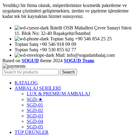
Yenilikçi bir firma olarak, müşterilerimize kozmetik paketleme ve
uygulama çözümleri geliştirmekten, üretim ve şişeleme işlemlerine
kadar tek bir kaynaktan hizmet sunuyoruz.
İkitelli OSB Mahallesi Çevre Sanayi Sitesi
11. Blok No: 32-40 Başakşehir/İstanbul
Toptan Satış +90 546 854 25 25
Toptan Satış +90 546 918 09 09
Toptan Satış +90 530 855 62 77
Mail: info@sogudambalaj.com
Based on
SOGUD
theme
2024
SOGUD Team
.
Search
KATALOG
AMBALAJ SERİLERİ
LUX & PREMIUM AMBALAJ
SGD-★
SGD-01
SGD-02
SGD-03
SGD-04
SGD-05
TÜP ÜRÜNLER