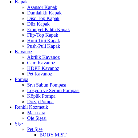
Kapak
Asansör Kapak
Damlalıklı Kapak
Disc-Top Kapak
Düz Kapak
Emniyet Kilitli Kapak
Flip-Top Kapak
Huni Tipi Kapak
Push-Pull Kapak
Kavanoz
Akrilik Kavanoz
Cam Kavanoz
HDPE Kavanoz
Pet Kavanoz
Pompa
Sıvı Sabun Pompası
Losyon ve Serum Pompası
Köpük Pompa
Dozaj Pompa
Renkli Kozmetik
Masscara
Oje Şişesi
Şişe
Pet Şişe
BODY MİST