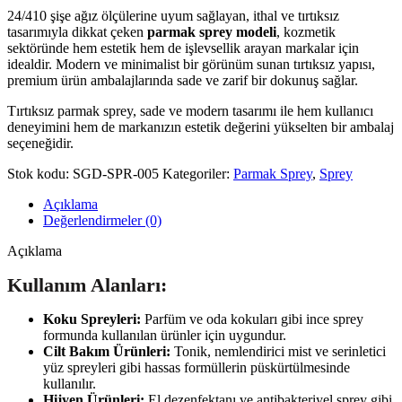
24/410 şişe ağız ölçülerine uyum sağlayan, ithal ve tırtıksız
tasarımıyla dikkat çeken
parmak sprey modeli
, kozmetik
sektöründe hem estetik hem de işlevsellik arayan markalar için
idealdir. Modern ve minimalist bir görünüm sunan tırtıksız yapısı,
premium ürün ambalajlarında sade ve zarif bir dokunuş sağlar.
Tırtıksız parmak sprey, sade ve modern tasarımı ile hem kullanıcı
deneyimini hem de markanızın estetik değerini yükselten bir ambalaj
seçeneğidir.
Stok kodu:
SGD-SPR-005
Kategoriler:
Parmak Sprey
,
Sprey
Açıklama
Değerlendirmeler (0)
Açıklama
Kullanım Alanları:
Koku Spreyleri:
Parfüm ve oda kokuları gibi ince sprey
formunda kullanılan ürünler için uygundur.
Cilt Bakım Ürünleri:
Tonik, nemlendirici mist ve serinletici
yüz spreyleri gibi hassas formüllerin püskürtülmesinde
kullanılır.
Hijyen Ürünleri:
El dezenfektanı ve antibakteriyel sprey gibi