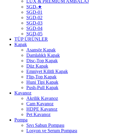
LUX & PREMIUM AMBALAJ
SGD-★
SGD-01
SGD-02
SGD-03
SGD-04
SGD-05
TÜP ÜRÜNLER
Kapak
Asansör Kapak
Damlalıklı Kapak
Disc-Top Kapak
Düz Kapak
Emniyet Kilitli Kapak
Flip-Top Kapak
Huni Tipi Kapak
Push-Pull Kapak
Kavanoz
Akrilik Kavanoz
Cam Kavanoz
HDPE Kavanoz
Pet Kavanoz
Pompa
Sıvı Sabun Pompası
Losyon ve Serum Pompası