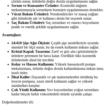
çözüm sunar, ürünlerin doğru dozda uygulanmasını sağlar.
Serum ve Konsantre Ürünler:
Kontrollü dağıtım
mekanizmasıyla serumların homojen uygulanmasını destekler.
Vücut Bakım Ürünleri:
Nemlendiriciler ve masaj yağları
gibi ürünlerde şık ve kullanıcı dostu bir seçenek sunar.
Saç Bakım Ürünleri:
Saç serumları ve onarıcı losyonların
pratik ve estetik şekilde uygulanmasını sağlar.
Avantajları:
24/410 Şişe Ağız Ölçüsü:
Çeşitli şişe modelleriyle uyumlu
standart bir ölçü sunar, bu da esnek kullanım imkanı sağlar.
Kristal Kapak Tasarımı:
Zarif ve göz alıcı görünümüyle
ürünlere premium bir hava katar. Özellikle lüks kozmetik
ürünlerinde ideal bir tercihtir.
Kolay ve Hassas Kullanım:
Yüksek hassasiyetli pompa
mekanizması, ürünün doğru dozda kullanılmasına imkan tanır,
israfı önler.
İthal Kalite:
Dayanıklı ve şık malzemelerden üretilmiş bu
losyon pompası, uzun süreli kullanım sağlar ve yüksek
standartları karşılar.
Çok Yönlü Kullanım:
Sıvı losyonlardan yoğun serumlara
kadar birçok farklı viskozitedeki ürünle uyumlu çalışır.
Değerlendirmeler (0)