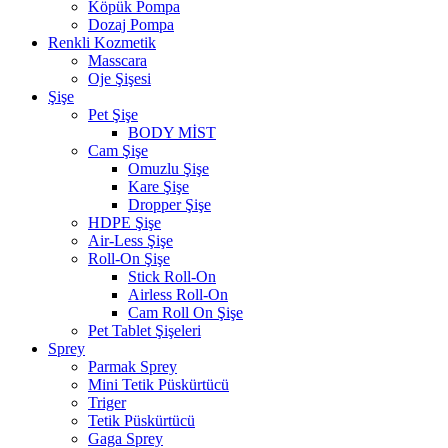
Köpük Pompa
Dozaj Pompa
Renkli Kozmetik
Masscara
Oje Şişesi
Şişe
Pet Şişe
BODY MİST
Cam Şişe
Omuzlu Şişe
Kare Şişe
Dropper Şişe
HDPE Şişe
Air-Less Şişe
Roll-On Şişe
Stick Roll-On
Airless Roll-On
Cam Roll On Şişe
Pet Tablet Şişeleri
Sprey
Parmak Sprey
Mini Tetik Püskürtücü
Triger
Tetik Püskürtücü
Gaga Sprey