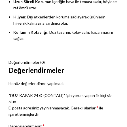
Uzun Süreli Koruma:
İçeriğin hava ile teması azalır, böylece
raf ömrü uzar.
Hijyen:
Dış etkenlerden koruma sağlayarak ürünlerin
hijyenik kalmasına yardımcı olur.
Kullanım Kolaylığı:
Düz tasarım, kolay açılıp kapanmasını
sağlar.
Değerlendirmeler (0)
Değerlendirmeler
Henüz değerlendirme yapılmadı.
“DÜZ KAPAK 24 Ø (CONTALI)” için yorum yapan ilk kişi siz
olun
*
E-posta adresiniz yayınlanmayacak.
Gerekli alanlar
ile
işaretlenmişlerdir
*
Derecelendirmeniz