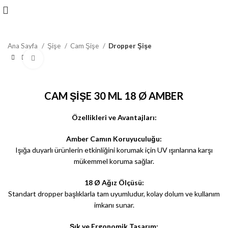
Ana Sayfa
Şişe
Cam Şişe
Dropper Şişe
Click to enlarge
CAM ŞİŞE 30 ML 18 Ø AMBER
Özellikleri ve Avantajları:
Amber Camın Koruyuculuğu:
Işığa duyarlı ürünlerin etkinliğini korumak için UV ışınlarına karşı
mükemmel koruma sağlar.
18 Ø Ağız Ölçüsü:
Standart dropper başlıklarla tam uyumludur, kolay dolum ve kullanım
imkanı sunar.
Şık ve Ergonomik Tasarım: