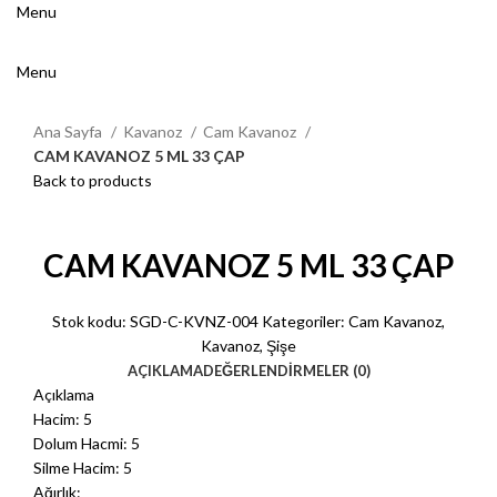
Menu
Menu
Ana Sayfa
Kavanoz
Cam Kavanoz
CAM KAVANOZ 5 ML 33 ÇAP
Back to products
Click to enlarge
CAM KAVANOZ 5 ML 33 ÇAP
Stok kodu:
SGD-C-KVNZ-004
Kategoriler:
Cam Kavanoz
,
Kavanoz
,
Şişe
AÇIKLAMA
DEĞERLENDIRMELER (0)
Açıklama
Hacim: 5
Dolum Hacmi: 5
Silme Hacim: 5
Ağırlık: