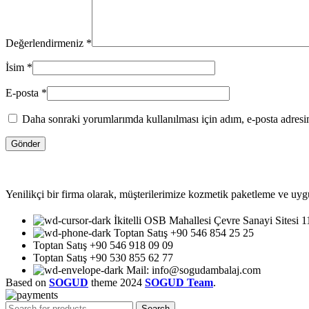
Değerlendirmeniz
*
İsim
*
E-posta
*
Daha sonraki yorumlarımda kullanılması için adım, e-posta adresim
Yenilikçi bir firma olarak, müşterilerimize kozmetik paketleme ve uyg
İkitelli OSB Mahallesi Çevre Sanayi Sitesi 
Toptan Satış +90 546 854 25 25
Toptan Satış +90 546 918 09 09
Toptan Satış +90 530 855 62 77
Mail: info@sogudambalaj.com
Based on
SOGUD
theme
2024
SOGUD Team
.
Search