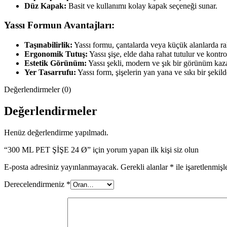
Düz Kapak:
Basit ve kullanımı kolay kapak seçeneği sunar.
Yassı Formun Avantajları:
Taşınabilirlik:
Yassı formu, çantalarda veya küçük alanlarda rah
Ergonomik Tutuş:
Yassı şişe, elde daha rahat tutulur ve kontr
Estetik Görünüm:
Yassı şekli, modern ve şık bir görünüm kazan
Yer Tasarrufu:
Yassı form, şişelerin yan yana ve sıkı bir şekil
Değerlendirmeler (0)
Değerlendirmeler
Henüz değerlendirme yapılmadı.
“300 ML PET ŞİŞE 24 Ø” için yorum yapan ilk kişi siz olun
E-posta adresiniz yayınlanmayacak.
Gerekli alanlar
*
ile işaretlenmişl
Derecelendirmeniz
*