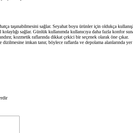
atça taşınabilmesini sağlar. Seyahat boyu ürünler için oldukça kullanışl
ol kolaylığı sağlar. Günlük kullanımda kullanıcıya daha fazla konfor sun
dırır, kozmetik raflarında dikkat çekici bir seçenek olarak öne çıkar.
de dizilmesine imkan tanır, böylece raflarda ve depolama alanlarında yer 
erdir