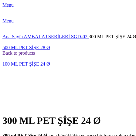
Menu
Menu
Ana Sayfa
AMBALAJ SERİLERİ
SGD-02
300 ML PET ŞİŞE 24 
500 ML PET ŞİŞE 28 Ø
Back to products
100 ML PET ŞİŞE 24 Ø
Click to enlarge
300 ML PET ŞİŞE 24 Ø
300 ml PET Şişe 24 Ø
, orta büyüklükte ve yassı bir forma sahip olan