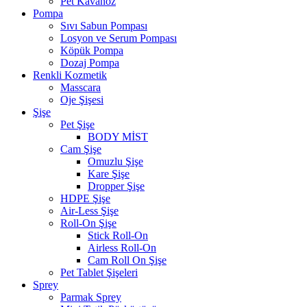
Pet Kavanoz
Pompa
Sıvı Sabun Pompası
Losyon ve Serum Pompası
Köpük Pompa
Dozaj Pompa
Renkli Kozmetik
Masscara
Oje Şişesi
Şişe
Pet Şişe
BODY MİST
Cam Şişe
Omuzlu Şişe
Kare Şişe
Dropper Şişe
HDPE Şişe
Air-Less Şişe
Roll-On Şişe
Stick Roll-On
Airless Roll-On
Cam Roll On Şişe
Pet Tablet Şişeleri
Sprey
Parmak Sprey