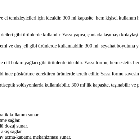
 ve el temizleyicileri için idealdir. 300 ml kapasite, hem kişisel kullan
icileri gibi ürünlerde kullanılır. Yassı yapısı, çantada taşımayı kolaylaş
emi ve duş jeli gibi ürünlerde kullanılabilir. 300 ml, seyahat boyutuna 
ve cilt bakım yağları gibi ürünlerde idealdir. Yassı formu, hem estetik h
gibi ince püskürtme gerektiren ürünlerde tercih edilir. Yassı formu sayesin
tiseptik solüsyonlarda kullanılabilir. 300 ml’lik kapasite, taşınabilir ve 
ratik kullanım sunar.
tme sağlar.
ü dozaj sunar.
akış sağlar.
olay açma-kapama mekanizması sunar.