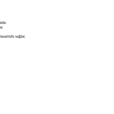
ıdır.
ar.
tasarrufu sağlar.