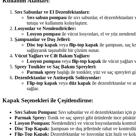
Kullanım Alanları:
Sıvı Sabunlar ve El Dezenfektanları:
Sıvı sabun pompası
ile sıvı sabunlar, el dezenfektanları
tutuşu ve kullanımı kolaylaştırır.
Losyonlar ve Nemlendiriciler:
Losyon pompası
ile vücut losyonları, el ve yüz nemlendir
Şampuanlar ve Duş Jelleri:
Disc top kapak
veya
flip-top kapak
ile şampuan, saç kr
sağlayarak taşınabilir bir çözüm sunar.
Vücut Yağları ve Cilt Bakım Yağları:
Losyon pompası
veya
flip-top kapak
ile vücut yağları 
Sprey Tonikler ve Saç Bakım Spreyleri:
Parmak sprey
başlığı ile tonikler, yüz ve saç spreyleri 
Dezenfektanlar ve Antiseptik Solüsyonlar:
Flip-top kapak
veya
düz kapak
ile dezenfektanlar ve an
sağlar.
Kapak Seçenekleri ile Çeşitlendirme:
Sıvı Sabun Pompası:
Sıvı sabunlar ve el dezenfektanları için p
Parmak Sprey:
Tonik ve saç spreyi gibi ürünlerde ince püskür
Losyon Pompası:
Nemlendirici ve vücut losyonlarında kontroll
Disc Top Kapak:
Şampuan ve duş jellerinde rahat ve kontrollü 
Flip-Top Kapak:
Dezenfektanlar ve losyonlar için hızlı ve k