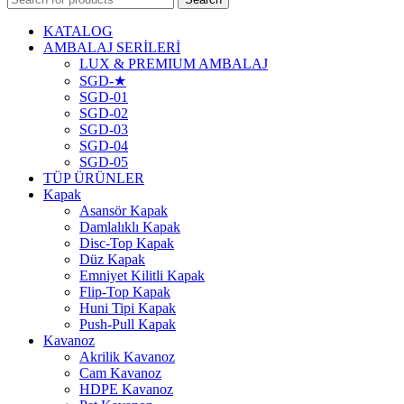
KATALOG
AMBALAJ SERİLERİ
LUX & PREMIUM AMBALAJ
SGD-★
SGD-01
SGD-02
SGD-03
SGD-04
SGD-05
TÜP ÜRÜNLER
Kapak
Asansör Kapak
Damlalıklı Kapak
Disc-Top Kapak
Düz Kapak
Emniyet Kilitli Kapak
Flip-Top Kapak
Huni Tipi Kapak
Push-Pull Kapak
Kavanoz
Akrilik Kavanoz
Cam Kavanoz
HDPE Kavanoz