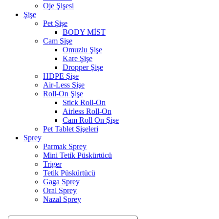
Oje Şişesi
Şişe
Pet Şişe
BODY MİST
Cam Şişe
Omuzlu Şişe
Kare Şişe
Dropper Şişe
HDPE Şişe
Air-Less Şişe
Roll-On Şişe
Stick Roll-On
Airless Roll-On
Cam Roll On Şişe
Pet Tablet Şişeleri
Sprey
Parmak Sprey
Mini Tetik Püskürtücü
Triger
Tetik Püskürtücü
Gaga Sprey
Oral Sprey
Nazal Sprey