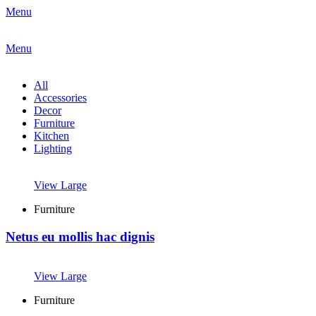
Menu
Menu
All
Accessories
Decor
Furniture
Kitchen
Lighting
View Large
Furniture
Netus eu mollis hac dignis
View Large
Furniture