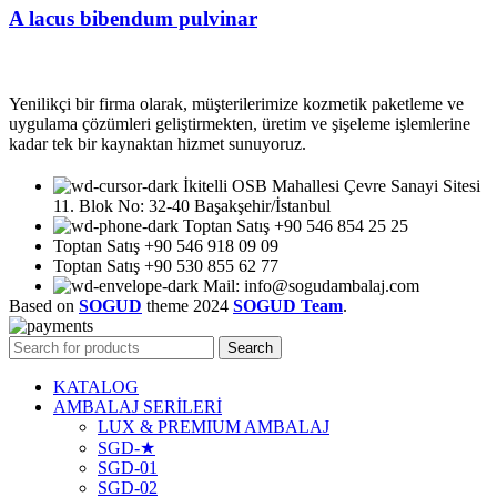
A lacus bibendum pulvinar
Yenilikçi bir firma olarak, müşterilerimize kozmetik paketleme ve
uygulama çözümleri geliştirmekten, üretim ve şişeleme işlemlerine
kadar tek bir kaynaktan hizmet sunuyoruz.
İkitelli OSB Mahallesi Çevre Sanayi Sitesi
11. Blok No: 32-40 Başakşehir/İstanbul
Toptan Satış +90 546 854 25 25
Toptan Satış +90 546 918 09 09
Toptan Satış +90 530 855 62 77
Mail: info@sogudambalaj.com
Based on
SOGUD
theme
2024
SOGUD Team
.
Search
KATALOG
AMBALAJ SERİLERİ
LUX & PREMIUM AMBALAJ
SGD-★
SGD-01
SGD-02