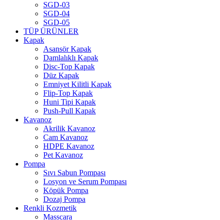
SGD-03
SGD-04
SGD-05
TÜP ÜRÜNLER
Kapak
Asansör Kapak
Damlalıklı Kapak
Disc-Top Kapak
Düz Kapak
Emniyet Kilitli Kapak
Flip-Top Kapak
Huni Tipi Kapak
Push-Pull Kapak
Kavanoz
Akrilik Kavanoz
Cam Kavanoz
HDPE Kavanoz
Pet Kavanoz
Pompa
Sıvı Sabun Pompası
Losyon ve Serum Pompası
Köpük Pompa
Dozaj Pompa
Renkli Kozmetik
Masscara