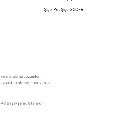
Şişe
,
Pet Şişe
,
SGD-★
me ve uygulama çözümleri
r kaynaktan hizmet sunuyoruz.
32-40 Başakşehir/İstanbul