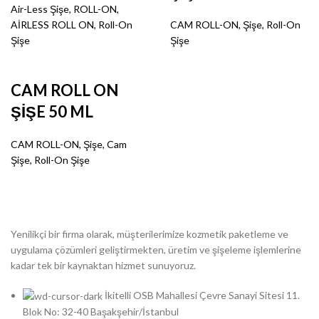
Air-Less Şişe
,
ROLL-ON
,
AİRLESS ROLL ON
,
Roll-On
CAM ROLL-ON
,
Şişe
,
Roll-On
Şişe
Şişe
CAM ROLL ON
ŞİŞE 50 ML
CAM ROLL-ON
,
Şişe
,
Cam
Şişe
,
Roll-On Şişe
Yenilikçi bir firma olarak, müşterilerimize kozmetik paketleme ve
uygulama çözümleri geliştirmekten, üretim ve şişeleme işlemlerine
kadar tek bir kaynaktan hizmet sunuyoruz.
İkitelli OSB Mahallesi Çevre Sanayi Sitesi 11.
Blok No: 32-40 Başakşehir/İstanbul